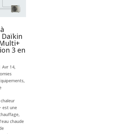
 à
 Daïkin
 Multi+
tion 3 en
|
Avr 14,
omies
Équipements
,
e
chaleur
i+ est une
chauffage,
d’eau chaude
 de