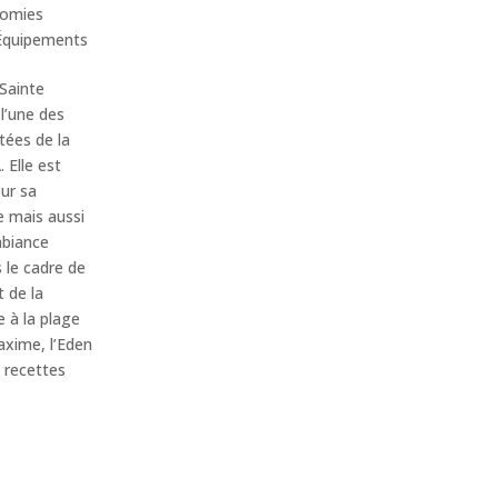
omies
Équipements
Sainte
l’une des
tées de la
 Elle est
ur sa
 mais aussi
biance
s le cadre de
t de la
 à la plage
axime, l’Eden
 recettes