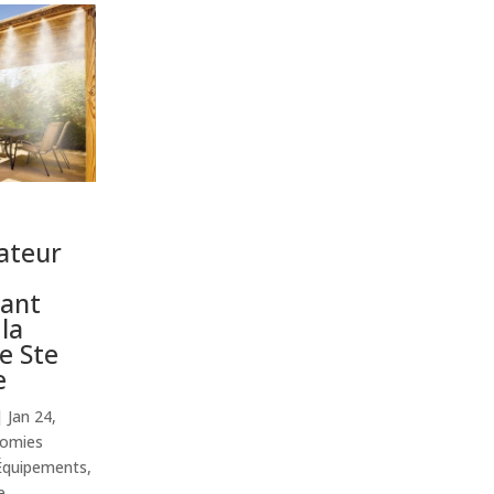
ateur
rant
la
e Ste
e
|
Jan 24,
omies
Équipements
,
e