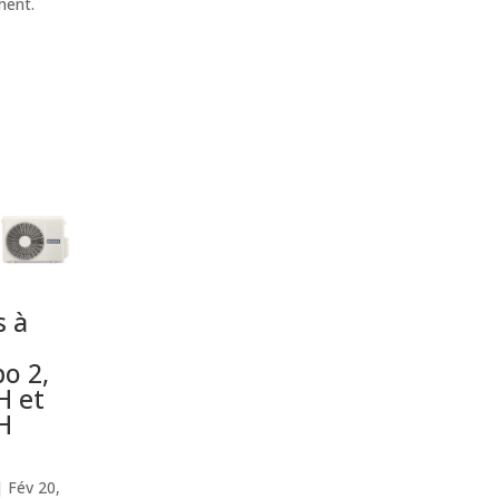
ment.
 à
o 2,
H et
H
|
Fév 20,