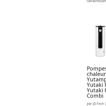
rafraîchisse
Pompes
chaleur
Yutamp
Yutaki 
Yutaki 
Combi
par
JDTech