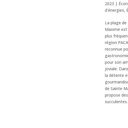
2023
|
Écon
d'énergies
,
La plage de 
Maxime est 
plus fréquen
région PACA.
reconnue po
gastronomie
pour son am
joviale. Dan
la détente e
gourmandise
de Sainte M
propose des
succulentes.