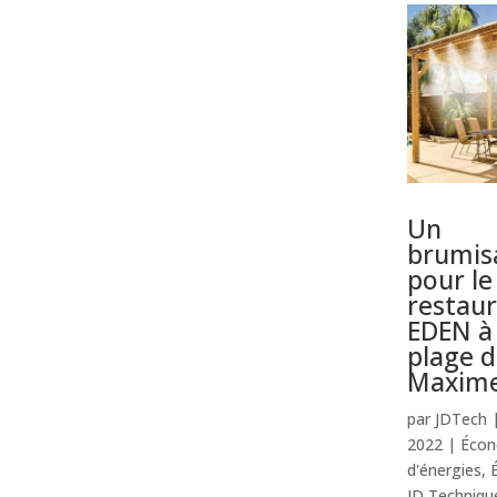
Un
brumis
pour le
restau
EDEN à 
plage d
Maxim
par
JDTech
2022
|
Écon
d'énergies
,
JD Techniqu