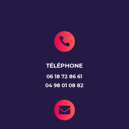

TÉLÉPHONE
06 18 72 86 61
04 98 01 08 82
