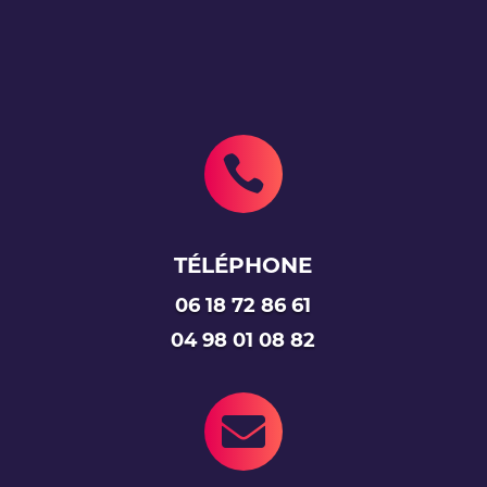

TÉLÉPHONE
06 18 72 86 61
04 98 01 08 82
