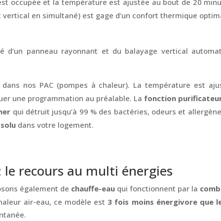
est occupée et la température est ajustée au bout de 20 minu
t vertical en simultané) est gage d’un confort thermique optim
é d’un panneau rayonnant et du balayage vertical automat
 dans nos PAC (pompes à chaleur). La température est aj
ectuer une programmation au préalable. La
fonction purificateur
mer
qui détruit jusqu’à 99 % des bactéries, odeurs et allergène
solu
dans votre logement.
 le recours au multi énergies
posons également de
chauffe-eau
qui fonctionnent par la
combi
haleur air-eau, ce modèle est
3 fois moins énergivore que l
ntanée.