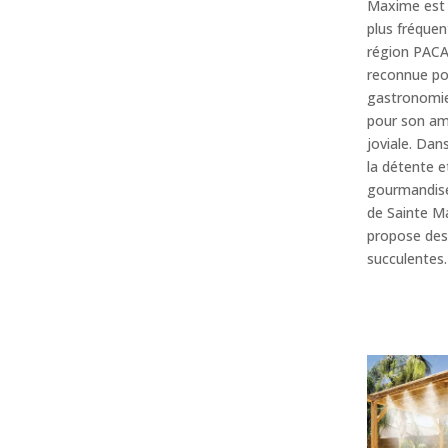
Maxime est 
plus fréquen
région PACA.
reconnue po
gastronomie
pour son am
joviale. Dan
la détente e
gourmandise
de Sainte M
propose des
succulentes.