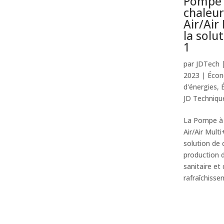
Pompe
chaleur
Air/Air
la solu
1
par
JDTech
2023
|
Écon
d'énergies
,
JD Techniqu
La Pompe à 
Air/Air Mult
solution de 
production 
sanitaire et
rafraîchisse