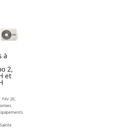
 à
o 2,
H et
H
|
Fév 20,
omies
Équipements
Sainte