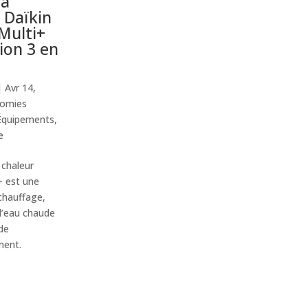
 à
 Daïkin
 Multi+
tion 3 en
|
Avr 14,
omies
Équipements
,
e
chaleur
i+ est une
chauffage,
d’eau chaude
 de
ment.