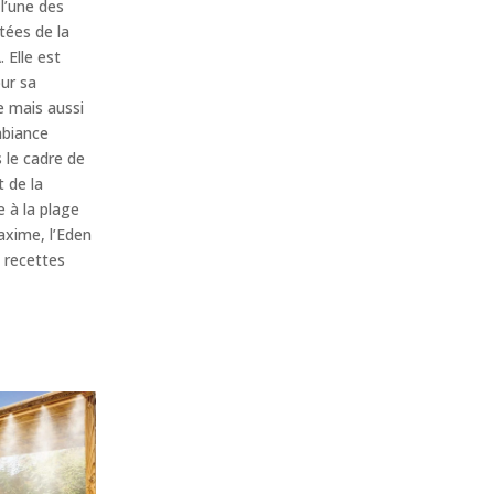
l’une des
tées de la
 Elle est
ur sa
 mais aussi
biance
s le cadre de
t de la
 à la plage
axime, l’Eden
 recettes