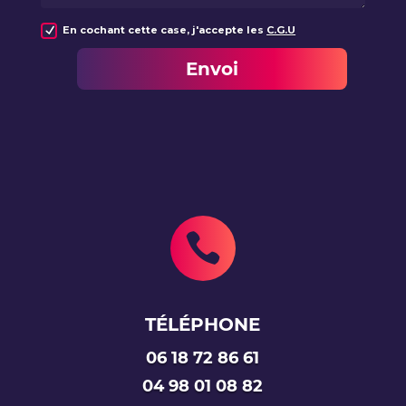
En cochant cette case, j'accepte les
C.G.U
Envoi

TÉLÉPHONE
06 18 72 86 61
04 98 01 08 82