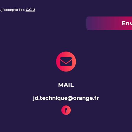
 j'accepte les
C.G.U
Env

MAIL
jd.technique@orange.fr